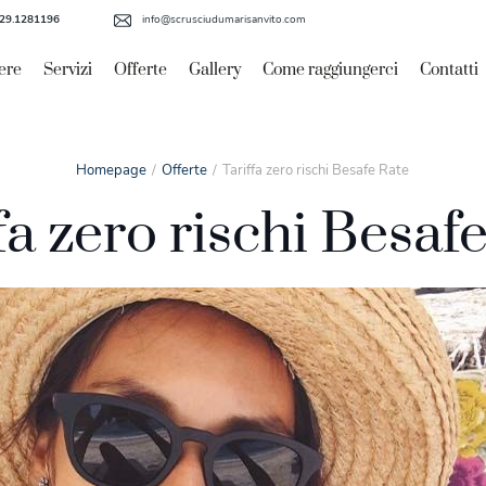
29.1281196
info@scrusciudumarisanvito.com
ere
Servizi
Offerte
Gallery
Come raggiungerci
Contatti
Homepage
Offerte
Tariffa zero rischi Besafe Rate
fa zero rischi Besaf