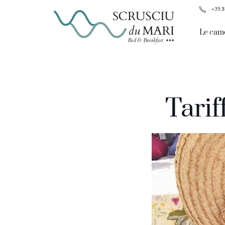
+39.
3
Le cam
Tarif