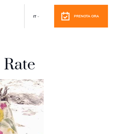
PRENOTA ORA
IT
e Rate